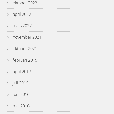
oktober 2022
april 2022
mars 2022
november 2021
oktober 2021
februari 2019
april 2017
juli 2016
juni 2016
maj 2016