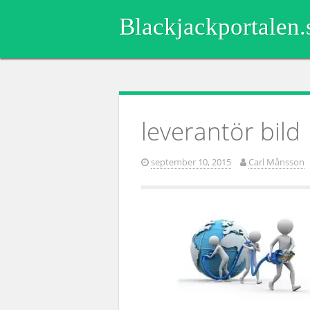
Skip
Blackjackportalen.
to
content
leverantör bild
september 10, 2015
Carl Månsson