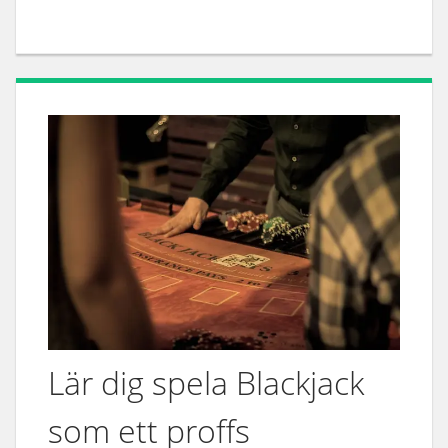
Lär dig spela Blackjack
som ett proffs