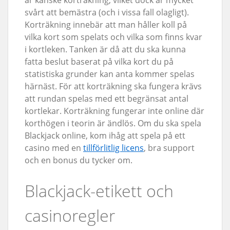
svårt att bemästra (och i vissa fall olagligt).
Korträkning innebär att man håller koll på
vilka kort som spelats och vilka som finns kvar
i kortleken. Tanken är då att du ska kunna
fatta beslut baserat på vilka kort du på
statistiska grunder kan anta kommer spelas
härnäst. För att korträkning ska fungera krävs
att rundan spelas med ett begränsat antal
kortlekar. Korträkning fungerar inte online där
korthögen i teorin är ändlös. Om du ska spela
Blackjack online, kom ihåg att spela på ett
casino med en
tillförlitlig licens
, bra support
och en bonus du tycker om.
Blackjack-etikett och
casinoregler