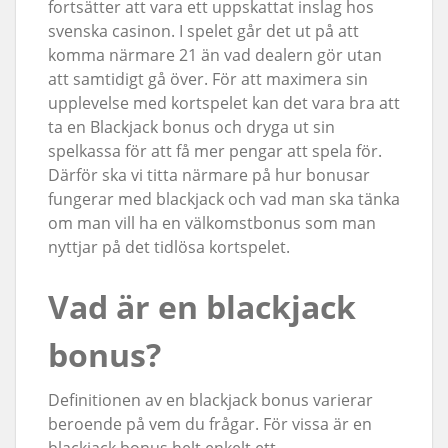
fortsätter att vara ett uppskattat inslag hos
svenska casinon. I spelet går det ut på att
komma närmare 21 än vad dealern gör utan
att samtidigt gå över. För att maximera sin
upplevelse med kortspelet kan det vara bra att
ta en Blackjack bonus och dryga ut sin
spelkassa för att få mer pengar att spela för.
Därför ska vi titta närmare på hur bonusar
fungerar med blackjack och vad man ska tänka
om man vill ha en välkomstbonus som man
nyttjar på det tidlösa kortspelet.
Vad är en blackjack
bonus?
Definitionen av en blackjack bonus varierar
beroende på vem du frågar. För vissa är en