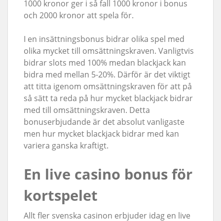
1000 kronor ger i så fall 1000 kronor i bonus
och 2000 kronor att spela för.
I en insättningsbonus bidrar olika spel med
olika mycket till omsättningskraven. Vanligtvis
bidrar slots med 100% medan blackjack kan
bidra med mellan 5-20%. Därför är det viktigt
att titta igenom omsättningskraven för att på
så sätt ta reda på hur mycket blackjack bidrar
med till omsättningskraven. Detta
bonuserbjudande är det absolut vanligaste
men hur mycket blackjack bidrar med kan
variera ganska kraftigt.
En live casino bonus för
kortspelet
Allt fler svenska casinon erbjuder idag en live