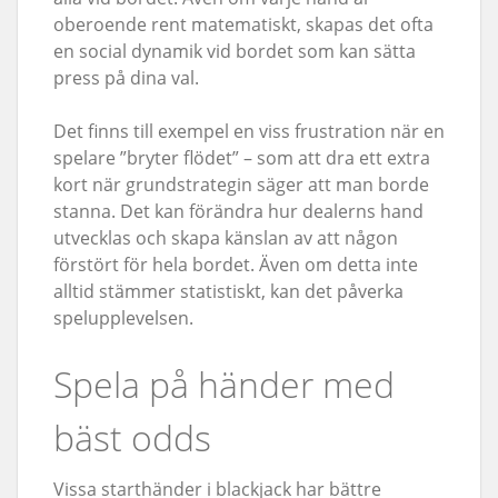
oberoende rent matematiskt, skapas det ofta
en social dynamik vid bordet som kan sätta
press på dina val.
Det finns till exempel en viss frustration när en
spelare ”bryter flödet” – som att dra ett extra
kort när grundstrategin säger att man borde
stanna. Det kan förändra hur dealerns hand
utvecklas och skapa känslan av att någon
förstört för hela bordet. Även om detta inte
alltid stämmer statistiskt, kan det påverka
spelupplevelsen.
Spela på händer med
bäst odds
Vissa starthänder i blackjack har bättre