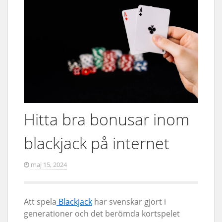
Hitta bra bonusar inom
blackjack på internet
maj 15, 2024
Att spela
Blackjack
har svenskar gjort i
generationer och det berömda kortspelet