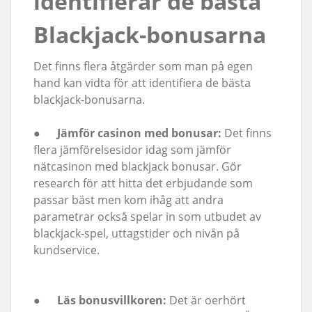
identifierar de bästa
Blackjack-bonusarna
Det finns flera åtgärder som man på egen
hand kan vidta för att identifiera de bästa
blackjack-bonusarna.
●
Jämför casinon med bonusar:
Det finns
flera jämförelsesidor idag som jämför
nätcasinon med blackjack bonusar. Gör
research för att hitta det erbjudande som
passar bäst men kom ihåg att andra
parametrar också spelar in som utbudet av
blackjack-spel, uttagstider och nivån på
kundservice.
●
Läs bonusvillkoren:
Det är oerhört