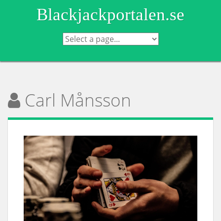
Skip
Blackjackportalen.se
to
content
Carl Månsson