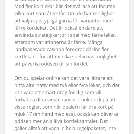
Med fler kortlekar blir det svårare att förutse
vilka kort som återstår. Om du har möjlighet
att välja speltyp, gå gärna för varianter med
färre kortlekar. Det är också enklare att
använda strategikartor i spel med färre lekar,
eftersom variationerna är färre. Många
landbaserade casinon föredrar därför fler
kortlekar – för att minska spelarnas möjlighet
att påverka oddsen till sin fördel.
Om du spelar online kan det vara lättare att
hitta alternativ med två eller fyra lekar, och det
kan vara ett smart drag för dig som vill
förbättra dina vinstchanser. Tänk dock på att
vissa regler, som när dealern får dra kort på
mjuk 17 (en hand med ess), också kan påverka
oddsen mer än själva kortleksantalet. Det
gäller alltså att väga in hela regelpaketet, inte