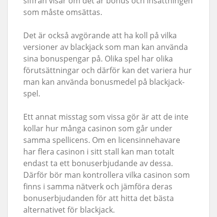
siffran visar om det är bonus och insättningen
som måste omsättas.
Det är också avgörande att ha koll på vilka
versioner av blackjack som man kan använda
sina bonuspengar på. Olika spel har olika
förutsättningar och därför kan det variera hur
man kan använda bonusmedel på blackjack-
spel.
Ett annat misstag som vissa gör är att de inte
kollar hur många casinon som går under
samma spellicens. Om en licensinnehavare
har flera casinon i sitt stall kan man totalt
endast ta ett bonuserbjudande av dessa.
Därför bör man kontrollera vilka casinon som
finns i samma nätverk och jämföra deras
bonuserbjudanden för att hitta det bästa
alternativet för blackjack.