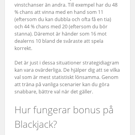
vinstchanser än andra. Till exempel har du 48
% chans att vinna med en hand som 11
(eftersom du kan dubbla och ofta få en tia)
och 44 % chans med 20 (eftersom du bör
stanna). Däremot är händer som 16 mot
dealerns 10 bland de svåraste att spela
korrekt.
Det är just i dessa situationer strategidiagram
kan vara ovärderliga. De hjälper dig att se vilka
val som är mest statistiskt lönsamma. Genom
att träna på vanliga scenarier kan du göra
snabbare, bättre val när det gäller.
Hur fungerar bonus på
Blackjack?