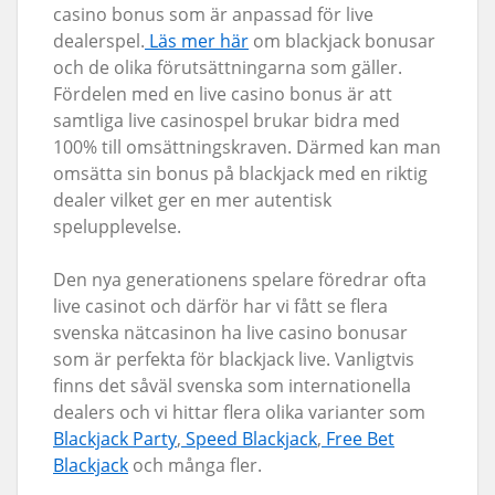
casino bonus som är anpassad för live
dealerspel.
Läs mer här
om blackjack bonusar
och de olika förutsättningarna som gäller.
Fördelen med en live casino bonus är att
samtliga live casinospel brukar bidra med
100% till omsättningskraven. Därmed kan man
omsätta sin bonus på blackjack med en riktig
dealer vilket ger en mer autentisk
spelupplevelse.
Den nya generationens spelare föredrar ofta
live casinot och därför har vi fått se flera
svenska nätcasinon ha live casino bonusar
som är perfekta för blackjack live. Vanligtvis
finns det såväl svenska som internationella
dealers och vi hittar flera olika varianter som
Blackjack Party
,
Speed Blackjack
,
Free Bet
Blackjack
och många fler.