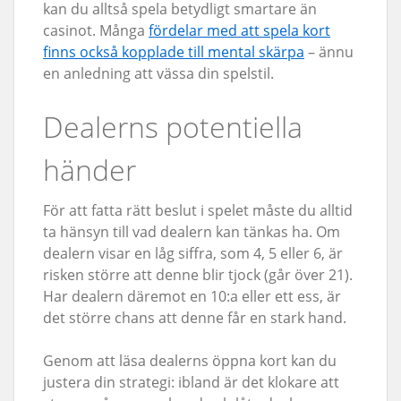
kan du alltså spela betydligt smartare än
casinot. Många
fördelar med att spela kort
finns också kopplade till mental skärpa
– ännu
en anledning att vässa din spelstil.
Dealerns potentiella
händer
För att fatta rätt beslut i spelet måste du alltid
ta hänsyn till vad dealern kan tänkas ha. Om
dealern visar en låg siffra, som 4, 5 eller 6, är
risken större att denne blir tjock (går över 21).
Har dealern däremot en 10:a eller ett ess, är
det större chans att denne får en stark hand.
Genom att läsa dealerns öppna kort kan du
justera din strategi: ibland är det klokare att