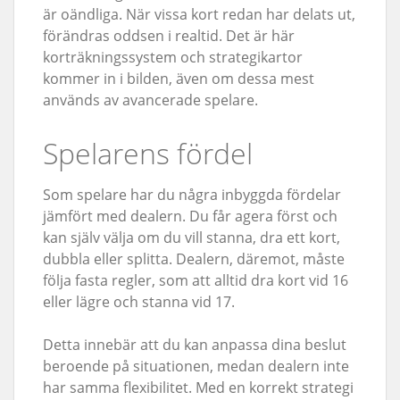
är oändliga. När vissa kort redan har delats ut,
förändras oddsen i realtid. Det är här
korträkningssystem och strategikartor
kommer in i bilden, även om dessa mest
används av avancerade spelare.
Spelarens fördel
Som spelare har du några inbyggda fördelar
jämfört med dealern. Du får agera först och
kan själv välja om du vill stanna, dra ett kort,
dubbla eller splitta. Dealern, däremot, måste
följa fasta regler, som att alltid dra kort vid 16
eller lägre och stanna vid 17.
Detta innebär att du kan anpassa dina beslut
beroende på situationen, medan dealern inte
har samma flexibilitet. Med en korrekt strategi