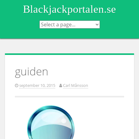
Skip
Blackjackportalen.se
to
content
guiden
september 10, 2015
Carl Månsson