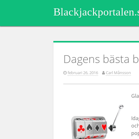
Skip
Blackjackportalen.
to
content
Dagens bästa bl
februari 26, 2016
Carl Månsson
Gla
Ida
och
pop