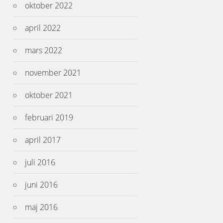
oktober 2022
april 2022
mars 2022
november 2021
oktober 2021
februari 2019
april 2017
juli 2016
juni 2016
maj 2016