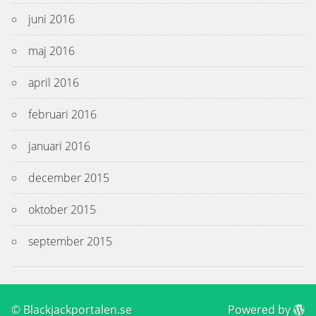
juni 2016
maj 2016
april 2016
februari 2016
januari 2016
december 2015
oktober 2015
september 2015
© Blackjackportalen.se
Powered by