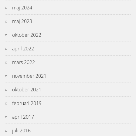
maj 2024
maj 2023
oktober 2022
april 2022
mars 2022
november 2021
oktober 2021
februari 2019
april 2017
juli 2016