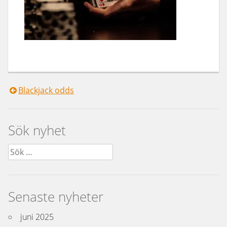
Inläggsnavigering
Blackjack odds
Sök nyhet
Sök
efter:
Senaste nyheter
juni 2025