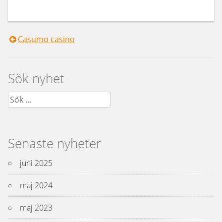
Inläggsnavigering
Casumo casino
Sök nyhet
Sök
efter:
Senaste nyheter
juni 2025
maj 2024
maj 2023