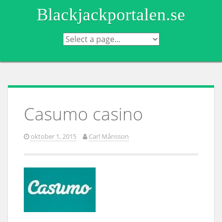
Skip
Blackjackportalen.se
to
content
Casumo casino
oktober 1, 2015
Carl Månsson