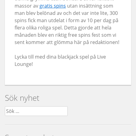
massor av
gratis spins
utan insättning som
man blev belönad av och det var inte lite, 300
spins fick man utdelat i form av 10 per dag på
flera olika roliga spel. Detta gjorde att hela
månaden blev en riktig free spins fest som vi
sent kommer att glömma här på redaktionen!
Lycka till med dina blackjack spel på Live
Lounge!
Sök nyhet
Sök
efter: