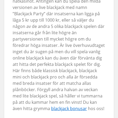
nätkasinot. Antingen kan du spela den milda
versionen av live blackjack med namn
”Blackjack Party” där insatserna kan ligga på
låga 5 kr upp till 1000 kr, eller så väljer du
någon av de andra 5 olika blackjack spelen där
insatserna går från lite högre än
partyversionen till mycket högre om du
föredrar höga insatser. Är live överhuvudtaget
inget du är sugen på men du vill spela vanlig
online blackjack kan du även där förvänta dig
att hitta det perfekta blackjack spelet för dig.
Här finns både klassisk blackjack, blackjack
mini och blackjack pro och alla är försedda
med breda insatser för att matcha allas
plånböcker. Förgyll andra halvan av veckan
med lite blackjack spel, så håller vi tummarna
på att du kammar hem en fin vinst! Du kan
även hitta grymma
blackjack bonusar
hos oss!