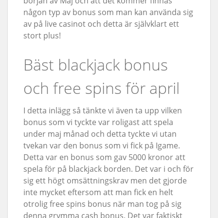
början av Maj och att det kommer finnas
någon typ av bonus som man kan använda sig
av på live casinot och detta är självklart ett
stort plus!
Bäst blackjack bonus
och free spins för april
I detta inlägg så tänkte vi även ta upp vilken
bonus som vi tyckte var roligast att spela
under maj månad och detta tyckte vi utan
tvekan var den bonus som vi fick på Igame.
Detta var en bonus som gav 5000 kronor att
spela för på blackjack borden. Det var i och för
sig ett högt omsättningskrav men det gjorde
inte mycket eftersom att man fick en helt
otrolig free spins bonus när man tog på sig
denna grymma cash bonus. Det var faktiskt