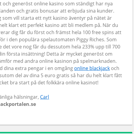
t och generöst online kasino som ständigt har nya
anden och gratis bonusar att erbjuda sina kunder.
g som vill starta ett nytt kasino äventyr på nätet är
 helt klart ett perfekt kasino att bli medlem på. När du
rerar dig får du först och främst hela 100 free spins att
för i den populära spelautomaten Piggy Riches. Som
te det vore nog får du dessutom hela 233% upp till 700
din första insättning! Detta är mycket generöst om
ämför med andra online kasinon på spelmarknaden.
d dina extra pengar i en omgång
online blackjack
och
sutom del av dina 5 euro gratis så har du helt klart fått
ket bra start på det folkkära online kasinot!
nliga hälsningar,
Carl
jackportalen.se