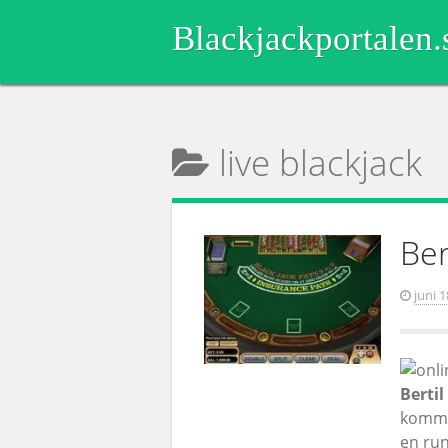
Skip
Blackjackportalen.
to
content
live blackjack
Ber
juni 1
Bertil
kommer
en run