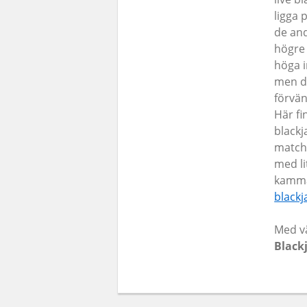
ligga 
de and
högre 
höga i
men du
förvän
Här fi
blackj
matcha
med li
kamma
black
Med vä
Black