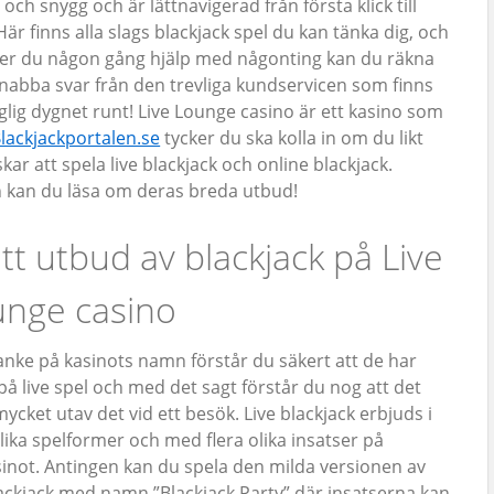
n och snygg och är lättnavigerad från första klick till
 Här finns alla slags blackjack spel du kan tänka dig, och
er du någon gång hjälp med någonting kan du räkna
abba svar från den trevliga kundservicen som finns
nglig dygnet runt! Live Lounge casino är ett kasino som
lackjackportalen.se
tycker du ska kolla in om du likt
skar att spela live blackjack och online blackjack.
 kan du läsa om deras breda utbud!
tt utbud av blackjack på Live
unge casino
nke på kasinots namn förstår du säkert att de har
på live spel och med det sagt förstår du nog att det
mycket utav det vid ett besök. Live blackjack erbjuds i
olika spelformer och med flera olika insatser på
inot. Antingen kan du spela den milda versionen av
lackjack med namn ”Blackjack Party” där insatserna kan