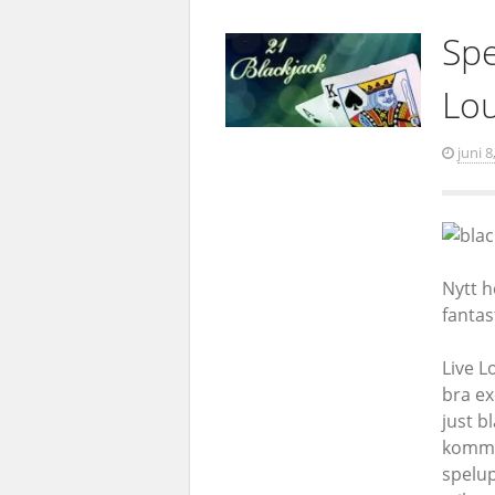
Spe
Lo
juni 8
Nytt h
fantas
Live L
bra ex
just b
kommer
spelup