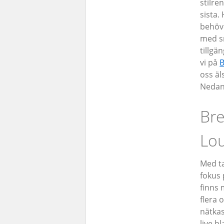
stilre
sista.
behöv
med sn
tillgä
vi på
B
oss äl
Nedan
Bre
Lo
Med ta
fokus 
finns 
flera 
nätkas
live b