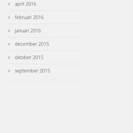
april 2016
februari 2016
januari 2016
december 2015
oktober 2015
september 2015