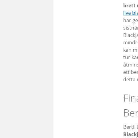
brett
live b
har ge
sistnä
Blackj
mindre
kan m
tur ka
åtmins
ett be
detta 
Fin
Ber
Bertil
Black